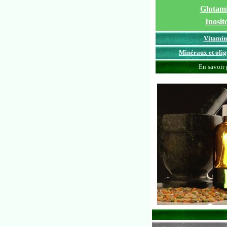
Glutam
Inosit
Vitamin
Minéraux et olig
En savoir 