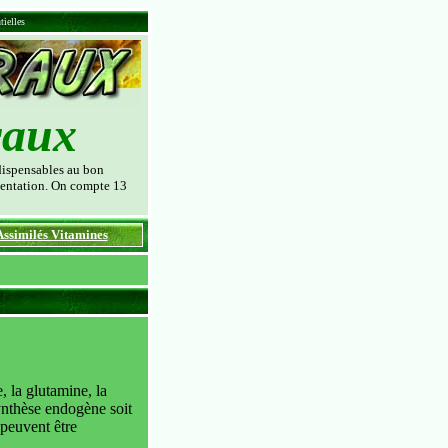
tielles
raux
ndispensables au bon
imentation. On compte 13
Assimilés Vitamines
 la glutamine, la
 synthèse endogène soit
 peuvent être