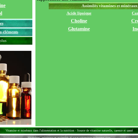
ine
Assimilés vitamines et minéraux
ol
Acide lipoique
Car
Choline
Cre
es
Glutamine
In
o-éléments
plus
Vitamine et minéraux dans l'alimentation et la nutrition - Source de vitamine naturelle, carence et santé
Vitamines, mineraux et assimilés © www.vitamines-mineraux.com