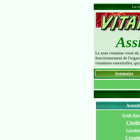
Les vi
Ass
Le nom vitamine vient du l
fonctionnement de l'organi
vitamines essentielles, qui
Sommaire
Assimil
Acide lipo
Choli
Carniti
Creati