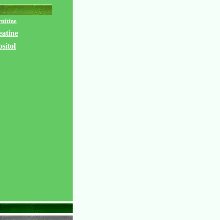
nitine
atine
ositol