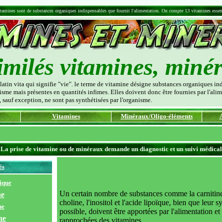
tamines sont de substances organiques indispensables que fournit l'alimentation. On compte 13 vitamines essen
imilés vitamines, miné
atin vita qui signifie "vie". le terme de vitamine désigne substances organiques i
sme mais présentes en quantités infimes. Elles doivent donc être fournies par l'al
, sauf exception, ne sont pas synthétisées par l'organisme.
Vitamines
Minéraux/Oligo-éléments
La prise de vitamine ou de minéraux demande un diagnostic et un suivi médical
és
ique
Un certain nombre de substances comme la carnitine,
ne
choline, l'inositol et l'acide lipoïque, bien que leur
ne
possible, doivent être apportées par l'alimentation et
ne
rapprochées des vitamines.