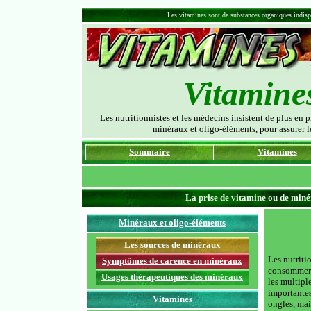
Les vitamines sont de substances organiques indisp
Vitamine
Les nutritionnistes et les médecins insistent de plus en 
minéraux et oligo-éléments, pour assurer 
Sommaire
Vitamines
La prise de vitamine ou de miné
Minéraux et oligo-éléments
Les sources d
e minéraux
Les nutritio
Symptômes de carence en minéraux
consommer d
Usages thérapeutiques des minéraux
les multipl
importantes 
Vitamines
ongles, mai