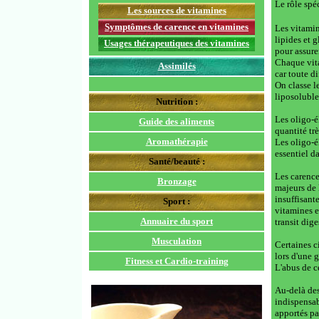
Le rôle spé
Les sources d
e vitamines
Symptômes de carence en vitamines
Les vitamin
lipides et 
Usages thérapeutiques des vitamines
pour assure
Chaque vita
Assimilés
car toute di
On classe l
liposolubles
Nutrition :
Les oligo-é
Guide des aliments
quantité tr
Aromathérapie
Les oligo-é
essentiel d
Santé/beauté :
Les carence
Bronzage
majeurs de 
insuffisant
Sport :
vitamines e
Annuaire du sport
transit dig
Musculation
Certaines c
lors d'une 
Fitness et Cardio-training
L'abus de c
Au-delà des
indispensab
apportés pa