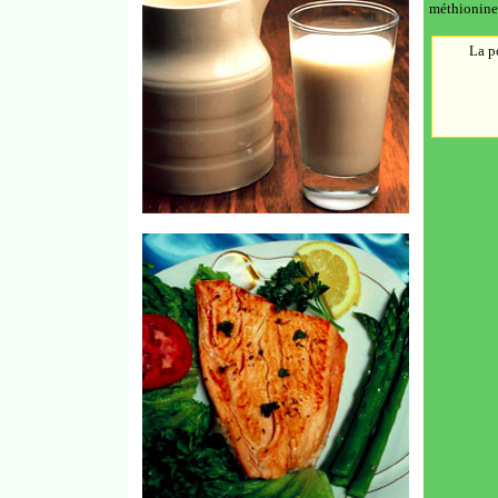
méthionine,
La p