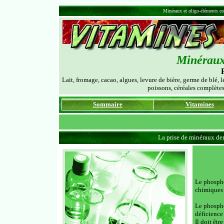
Minéraux et oligo-éléments co
Minéraux 
Lait, fromage, cacao, algues, levure de bière, germe de blé, 
poissons, céréales complètes
Sommaire
Vitamines
La prise de minéraux de
Le phospho
chimiques à
Le phosphor
déficience
Il doit êtr