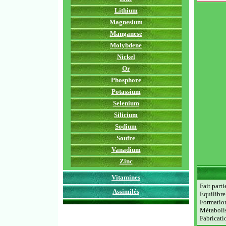
Lithium
Magnesium
Manganese
Molybdene
Nickel
Or
Phosphore
Potassium
Selenium
Silicium
Sodium
Soufre
Vanadium
Zinc
Vitamines
Fait part
Assimilés
Equilibre
Formation
Métabolis
Fabricati