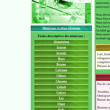
intervient 
intervient 
Vous devez
Vous êtes 
Vous suive
Vous buvez
Minéraux et oligo-éléments
l'acidité g
Vous sente
Fiches descriptives des minéraux :
normale (g
Aluminium
Argent
Arsenic
Lait, from
oléagineux
Bore
complètes
Brome
Présent da
Calcium
Chlore
Chrome
Pas de ca
Cobalt
Troubles l
Cuivre
Ostéoporo
Fer
Baisse d
Fluor
Besoins jo
Iode