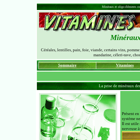
Minéraux et oligo-éléments co
Minéraux 
Céréales, lentilles, pain, foie, viande, certains vins, pomm
mandarine, céleri-rave, chou,
Sommaire
Vitamines
La prise de minéraux de
Présent en 
système ne
Il est util
nerveuse à 