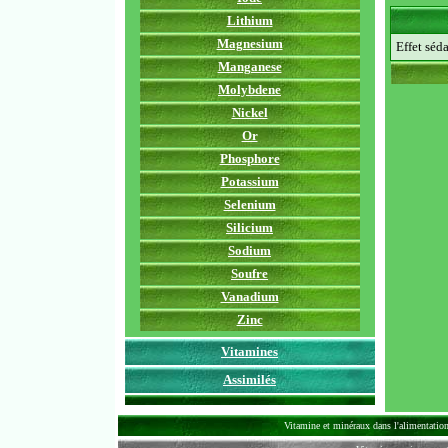
Lithium
Magnesium
Effet séda
Manganese
Molybdene
Nickel
Or
Phosphore
Potassium
Selenium
Silicium
Sodium
Soufre
Vanadium
Zinc
Vitamines
Assimilés
Vitamine et minéraux dans l'alimentation 