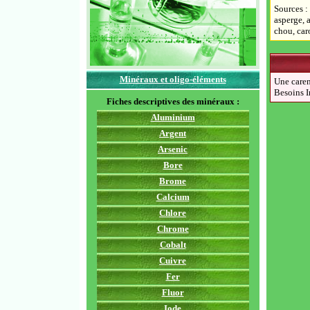
Sources :
asperge, a
chou, caro
Minéraux et oligo-éléments
Une caren
Besoins 
Fiches descriptives des minéraux :
Aluminium
Argent
Arsenic
Bore
Brome
Calcium
Chlore
Chrome
Cobalt
Cuivre
Fer
Fluor
Iode