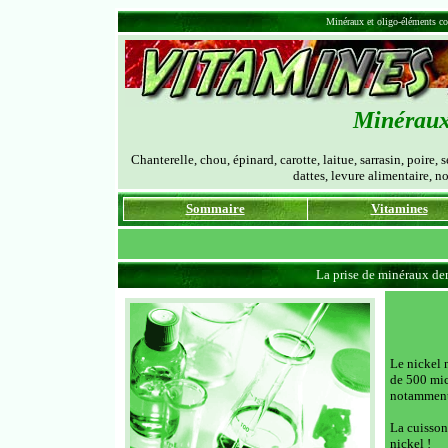
Minéraux et oligo-éléments co
Minéraux 
Chanterelle, chou, épinard, carotte, laitue, sarrasin, poire, s
dattes, levure alimentaire, no
Sommaire
Vitamines
La prise de minéraux de
Le nickel 
de 500 mic
notamment
La cuisson
nickel !