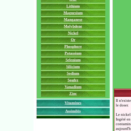
Lithium
Magnesium
Manganese
Molybdene
Nickel
Or
Phosphore
Potassium
Selenium
Silicium
Sodium
Soufre
Vanadium
Zinc
Il n'exis
Vitamines
le doser.
Assimilés
Le nickel
Ingéré en 
contamina
aujourd'h