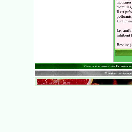
montures d
d'oreille
Il est pré
polluants
Un fumeur
Les antib
inhibent l
Besoins j
Vitamine et minéraux dans l'alimentation 
Vitamines, mineraux 