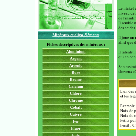
Le nickel 
niveau de l
de l'insuli
Il semble n
des acides
Minéraux et oligo-éléments
Il joue un 
ainsi que 
Fiches descriptives des minéraux :
Aluminium
Il ralentit
qui en con
Argent
Arsenic
Son assimi
cheveux rév
Bore
Brome
Calcium
L'un des a
Chlore
et les lég
Chrome
Exemple d
Cobalt
Noix de p
Cuivre
Noix de 
Petits poi
Fer
Persil : 0
Fluor
Iode